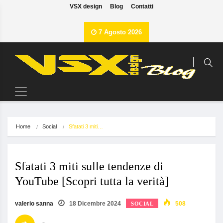
VSX design
Blog
Contatti
7 Agosto 2026
Home
Social
Sfatati 3 miti…
Sfatati 3 miti sulle tendenze di
YouTube [Scopri tutta la verità]
valerio sanna
18 Dicembre 2024
508
SOCIAL