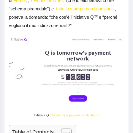
di
Forbes
, il
Financial Times
(che lo etichettava come
“schema piramidale”) e
tutta la stampa non finanziaria
,
poneva la domanda: “che cos’è l’iniziative Q?” e “perché
vogliono il mio indirizzo e-mail ?”
Initiative Q :
il sistema di pagamento del futuro
Table of Contents