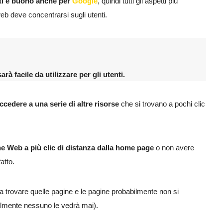
nti è buono anche per
Google
, quindi tutti gli aspetti più
 web deve concentrarsi sugli utenti.
à facile da utilizzare per gli utenti.
ccedere a una serie di altre risorse
che si trovano a pochi clic
ne Web a più clic di distanza dalla home page
o non avere
atto.
à a trovare quelle pagine e le pagine probabilmente non si
ilmente nessuno le vedrà mai).