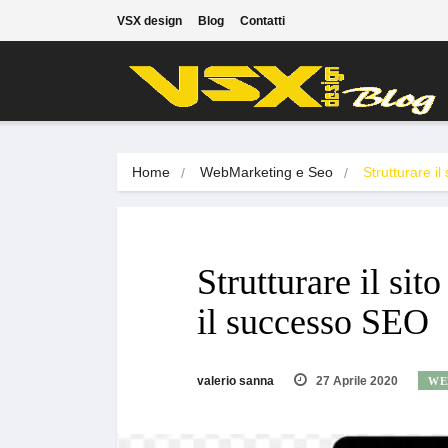
VSX design
Blog
Contatti
Home
WebMarketing e Seo
Strutturare il
Strutturare il sit
il successo SEO
valerio sanna
27 Aprile 2020
WE