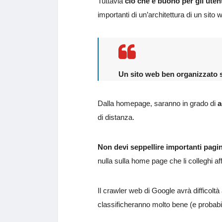
Tuttavia
ciò che è buono per gli ute
importanti di un’architettura di un sito
Un sito web ben organizzato sar
Dalla homepage, saranno in grado di
a
di distanza.
Non devi seppellire importanti pagi
nulla sulla home page che li colleghi aff
Il crawler web di Google avrà difficolt
classificheranno molto bene (e probab