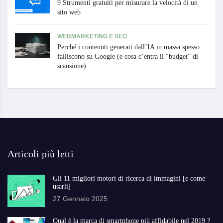
9 Strumenti gratuiti per misurare la velocità di un
sito web
WEBMARKETING E SEO
Perché i contenuti generati dall’IA in massa spesso
falliscono su Google (e cosa c’entra il “budget” di
scansione)
Articoli più letti
Gli 11 migliori motori di ricerca di immagini [e come
usarli]
27 Gennaio 2025
Qual è la marca di smartphone più affidabile nel 2019 ?