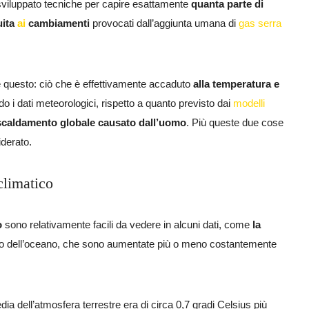
sviluppato tecniche per capire esattamente
quanta parte di
uita
ai
cambiamenti
provocati dall’aggiunta umana di
gas serra
 è questo: ciò che è effettivamente accaduto
alla temperatura e
o i dati meteorologici, rispetto a quanto previsto dai
modelli
iscaldamento globale causato dall’uomo
. Più queste due cose
derato.
climatico
o
sono relativamente facili da vedere in alcuni dati, come
la
o dell’oceano, che sono aumentate più o meno costantemente
ia dell’atmosfera terrestre era di circa 0,7 gradi Celsius più