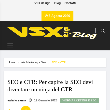
VSX design
Blog
Contatti
6 Agosto 2026
Home
WebMarketing e Seo
SEO e CTR:…
SEO e CTR: Per capire la SEO devi
diventare un ninja del CTR
valerio sanna
12 Gennaio 2023
WEBMARKETING E SEO