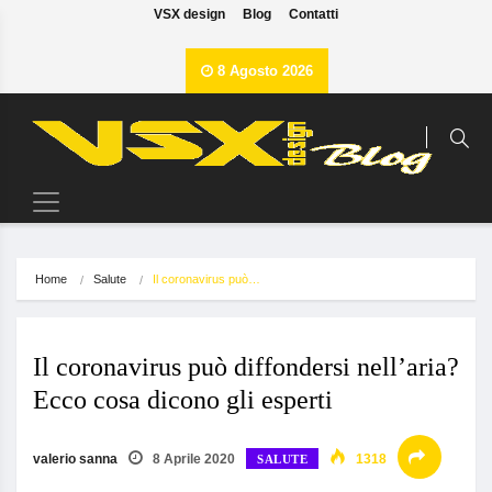
VSX design
Blog
Contatti
8 Agosto 2026
Home
Salute
Il coronavirus può…
Il coronavirus può diffondersi nell’aria?
Ecco cosa dicono gli esperti
valerio sanna
8 Aprile 2020
1318
SALUTE