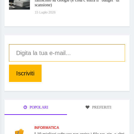
falliscono su Google (e cosa c’entra il “budget” di
scansione)
15 Luglio 2026
Iscriviti
POPOLARI
PREFERITI
INFORMATICA