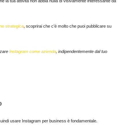
e la tua attività non abbia nulla di visivamente interessante da
one strategica
, scoprirai che c’è molto che puoi pubblicare su
zzare
Instagram come azienda
, indipendentemente dal tuo
o
 Quindi usare Instagram per business è fondamentale.