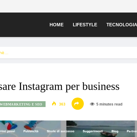
HOME
LIFESTYLE
TECNOLOGI
chè…
are Instagram per business
363
5 minutes read
WEBMARKETING E SEO